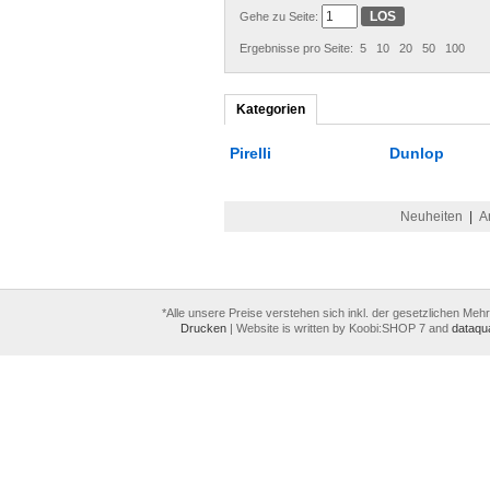
Gehe zu Seite:
Ergebnisse pro Seite:
5
10
20
50
100
Kategorien
Pirelli
Dunlop
Neuheiten
|
A
*Alle unsere Preise verstehen sich inkl. der gesetzlichen Meh
Drucken
|
Website is written by Koobi:SHOP 7 and
dataqua