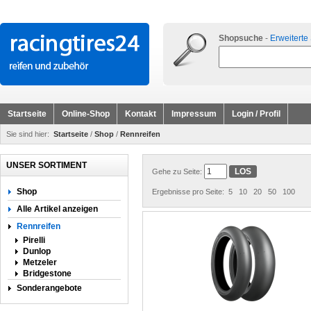
Shopsuche
-
Erweiterte
Startseite
Online-Shop
Kontakt
Impressum
Login / Profil
Sie sind hier:
Startseite
/
Shop
/
Rennreifen
UNSER SORTIMENT
Gehe zu Seite:
Shop
Ergebnisse pro Seite:
5
10
20
50
100
Alle Artikel anzeigen
Rennreifen
Pirelli
Dunlop
Metzeler
Bridgestone
Sonderangebote