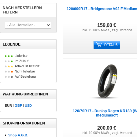
NACH HERSTELLERN
120/600R17 - Bridgestone V02 F Mediu
FILTERN
159,00 €
Inkl. 19.00% MwSt., zzgl.
Versand
LEGENDE
Lieferbar
Im Zulauf
Artikel ist bestellt
Nicht lieferbar
Auf Bestellung
WÄHRUNG UMRECHNEN
EUR
|
GBP
|
USD
120/70R17 - Dunlop Regen KR189 (
medium/soft
SHOP-INFORMATIONEN
200,00 €
Inkl. 19.00% MwSt., zzgl.
Versand
•
Shop A.G.B.