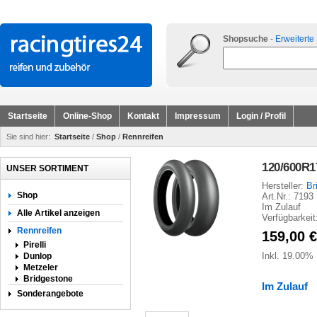
Shopsuche
-
Erweiterte
Startseite
Online-Shop
Kontakt
Impressum
Login / Profil
Sie sind hier:
Startseite
/
Shop
/
Rennreifen
120/600R1
UNSER SORTIMENT
Hersteller:
Br
Shop
Art.Nr.: 7193
Im Zulauf
Alle Artikel anzeigen
Verfügbarkeit
Rennreifen
159,00
€
Pirelli
Inkl. 19.00%
Dunlop
Metzeler
Bridgestone
Im Zulauf
Sonderangebote