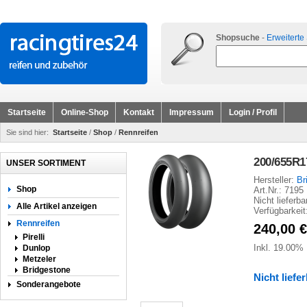
Shopsuche
-
Erweiterte
Startseite
Online-Shop
Kontakt
Impressum
Login / Profil
Sie sind hier:
Startseite
/
Shop
/
Rennreifen
200/655R1
UNSER SORTIMENT
Hersteller:
Br
Shop
Art.Nr.: 7195
Nicht lieferba
Alle Artikel anzeigen
Verfügbarkeit
Rennreifen
240,00
€
Pirelli
Inkl. 19.00%
Dunlop
Metzeler
Bridgestone
Nicht liefe
Sonderangebote