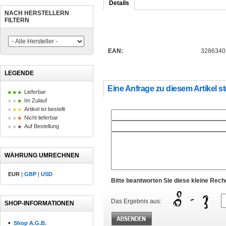
Details
NACH HERSTELLERN
FILTERN
EAN:
3286340
LEGENDE
Eine Anfrage zu diesem Artikel st
Lieferbar
Im Zulauf
Artikel ist bestellt
Nicht lieferbar
Auf Bestellung
WÄHRUNG UMRECHNEN
EUR
|
GBP
|
USD
Bitte beantworten Sie diese kleine Rec
Das Ergebnis aus:
SHOP-INFORMATIONEN
•
Shop A.G.B.