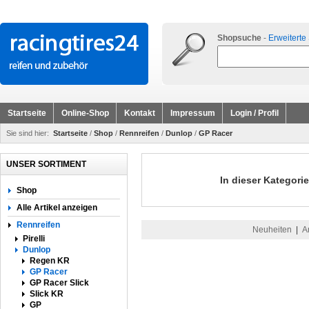
Shopsuche
-
Erweiterte
Startseite
Online-Shop
Kontakt
Impressum
Login / Profil
Sie sind hier:
Startseite
/
Shop
/
Rennreifen
/
Dunlop
/
GP Racer
UNSER SORTIMENT
In dieser Kategorie
Shop
Alle Artikel anzeigen
Rennreifen
Neuheiten
|
A
Pirelli
Dunlop
Regen KR
GP Racer
GP Racer Slick
Slick KR
GP