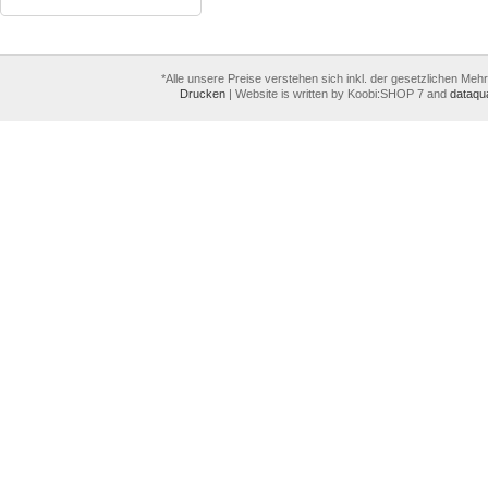
*Alle unsere Preise verstehen sich inkl. der gesetzlichen Meh
Drucken
|
Website is written by Koobi:SHOP 7 and
dataqua