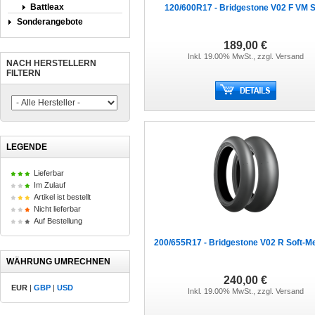
Battleax
120/600R17 - Bridgestone V02 F VM S
Sonderangebote
189,00 €
Inkl. 19.00% MwSt., zzgl.
Versand
NACH HERSTELLERN
FILTERN
LEGENDE
Lieferbar
Im Zulauf
Artikel ist bestellt
Nicht lieferbar
Auf Bestellung
200/655R17 - Bridgestone V02 R Soft-
WÄHRUNG UMRECHNEN
240,00 €
EUR
|
GBP
|
USD
Inkl. 19.00% MwSt., zzgl.
Versand