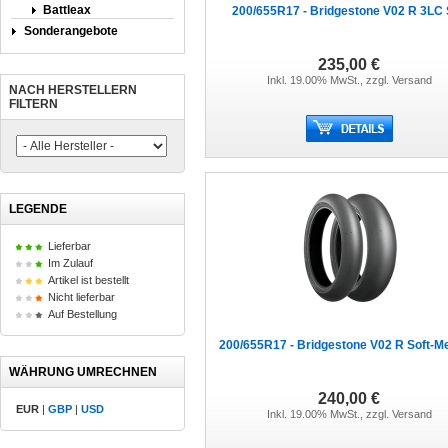
Battleax
200/655R17 - Bridgestone V02 R 3LC
Sonderangebote
235,00 €
Inkl. 19.00% MwSt., zzgl.
Versand
NACH HERSTELLERN
FILTERN
LEGENDE
Lieferbar
Im Zulauf
Artikel ist bestellt
Nicht lieferbar
Auf Bestellung
200/655R17 - Bridgestone V02 R Soft-
WÄHRUNG UMRECHNEN
240,00 €
EUR
|
GBP
|
USD
Inkl. 19.00% MwSt., zzgl.
Versand