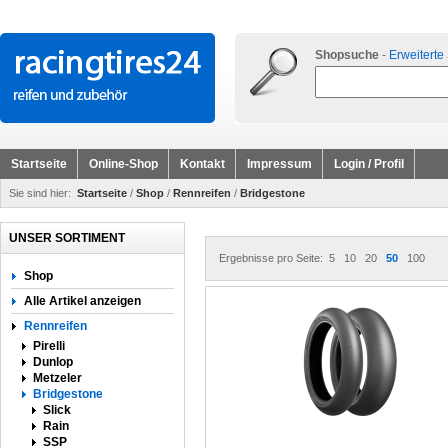
Shopsuche
-
Erweiterte
Startseite
Online-Shop
Kontakt
Impressum
Login / Profil
Sie sind hier:
Startseite
/
Shop
/
Rennreifen
/
Bridgestone
UNSER SORTIMENT
Ergebnisse pro Seite:
5
10
20
50
100
Shop
Alle Artikel anzeigen
Rennreifen
Pirelli
Dunlop
Metzeler
Bridgestone
Slick
Rain
SSP