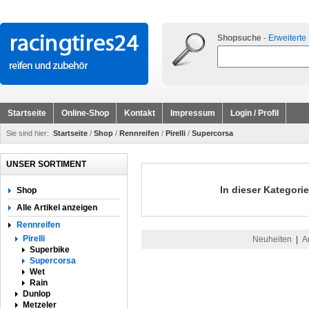
Shopsuche
-
Erweiterte
Startseite
Online-Shop
Kontakt
Impressum
Login / Profil
Sie sind hier:
Startseite
/
Shop
/
Rennreifen
/
Pirelli
/
Supercorsa
UNSER SORTIMENT
In dieser Kategorie
Shop
Alle Artikel anzeigen
Rennreifen
Pirelli
Neuheiten
|
A
Superbike
Supercorsa
Wet
Rain
Dunlop
Metzeler