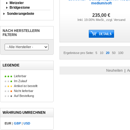
Metzeler
medium/soft
Bridgestone
Sonderangebote
235,00 €
Inkl. 19.00% MwSt., zzgl.
Versand
NACH HERSTELLERN
FILTERN
Ergebnisse pro Seite:
5
10
20
50
100
LEGENDE
Neuheiten
|
A
Lieferbar
Im Zulauf
Artikel ist bestellt
Nicht lieferbar
Auf Bestellung
WÄHRUNG UMRECHNEN
EUR
|
GBP
|
USD