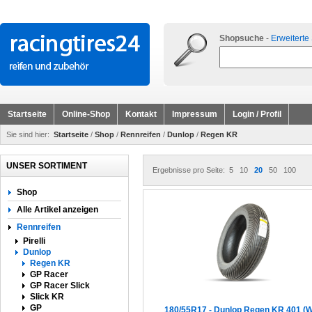
Shopsuche
-
Erweiterte
Startseite
Online-Shop
Kontakt
Impressum
Login / Profil
Sie sind hier:
Startseite
/
Shop
/
Rennreifen
/
Dunlop
/
Regen KR
UNSER SORTIMENT
Ergebnisse pro Seite:
5
10
20
50
100
Shop
Alle Artikel anzeigen
Rennreifen
Pirelli
Dunlop
Regen KR
GP Racer
GP Racer Slick
Slick KR
GP
180/55R17 - Dunlop Regen KR 401 (