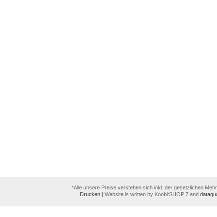
*Alle unsere Preise verstehen sich inkl. der gesetzlichen Meh
Drucken
|
Website is written by Koobi:SHOP 7 and
dataqua