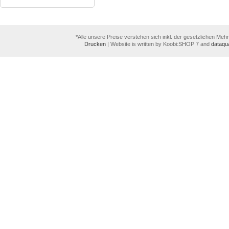
*Alle unsere Preise verstehen sich inkl. der gesetzlichen Meh
Drucken
|
Website is written by Koobi:SHOP 7 and
dataqua