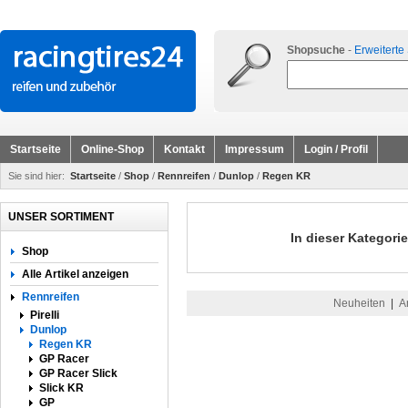
Shopsuche
-
Erweiterte
Startseite
Online-Shop
Kontakt
Impressum
Login / Profil
Sie sind hier:
Startseite
/
Shop
/
Rennreifen
/
Dunlop
/
Regen KR
UNSER SORTIMENT
In dieser Kategorie
Shop
Alle Artikel anzeigen
Rennreifen
Neuheiten
|
A
Pirelli
Dunlop
Regen KR
GP Racer
GP Racer Slick
Slick KR
GP