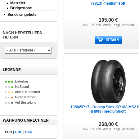
Metzeler
(9813) medium/soft
Bridgestone
Sonderangebote
195,00 €
Inkl. 19.00% MwSt., zzgl.
Versand
NACH HERSTELLERN
FILTERN
LEGENDE
Lieferbar
Im Zulauf
Artikel ist bestellt
Nicht lieferbar
Auf Bestellung
195/65R17 - Dunlop Slick KR108 MS2 
(H998) medium/soft
WÄHRUNG UMRECHNEN
268,00 €
Inkl. 19.00% MwSt., zzgl.
Versand
EUR
|
GBP
|
USD