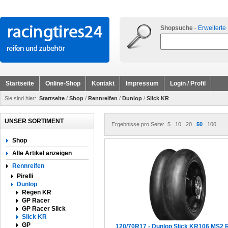
Shopsuche
-
Erweiterte
Startseite
Online-Shop
Kontakt
Impressum
Login / Profil
Sie sind hier:
Startseite
/
Shop
/
Rennreifen
/
Dunlop
/
Slick KR
UNSER SORTIMENT
Ergebnisse pro Seite:
5
10
20
50
100
Shop
Alle Artikel anzeigen
Rennreifen
Pirelli
Dunlop
Regen KR
GP Racer
GP Racer Slick
Slick KR
GP
120/70R17 - Dunlop Slick KR106 MS2 