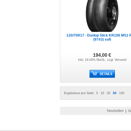
120/70R17 - Dunlop Slick KR106 MS1 
(9743) soft
194,00 €
Inkl. 19.00% MwSt., zzgl.
Versand
Ergebnisse pro Seite:
5
10
20
50
100
Neuheiten
|
A