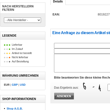
Details
NACH HERSTELLERN
FILTERN
EAN:
8019227
Eine Anfrage zu diesem Artikel st
LEGENDE
Lieferbar
Im Zulauf
Artikel ist bestellt
Nicht lieferbar
Auf Bestellung
WÄHRUNG UMRECHNEN
Bitte beantworten Sie diese kleine Rec
EUR
|
GBP
|
USD
Das Ergebnis aus:
SHOP-INFORMATIONEN
•
Shop A.G.B.