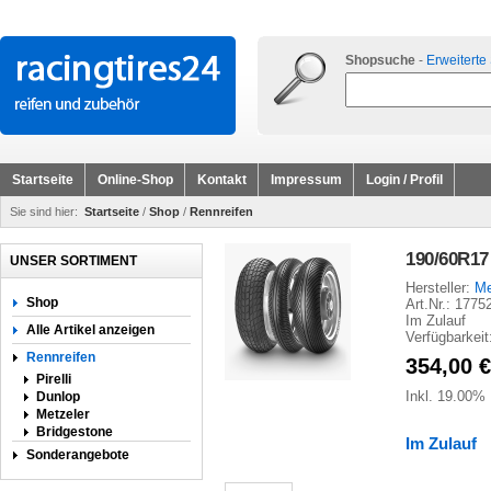
Shopsuche
-
Erweiterte
Startseite
Online-Shop
Kontakt
Impressum
Login / Profil
Sie sind hier:
Startseite
/
Shop
/
Rennreifen
190/60R17
UNSER SORTIMENT
Hersteller:
Me
Shop
Art.Nr.: 1775
Im Zulauf
Alle Artikel anzeigen
Verfügbarkeit
Rennreifen
354,00
€
Pirelli
Inkl. 19.00%
Dunlop
Metzeler
Bridgestone
Im Zulauf
Sonderangebote