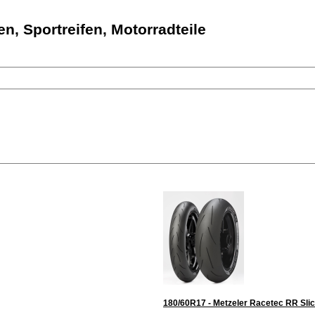
en, Sportreifen, Motorradteile
180/60R17 - Metzeler Racetec RR Sli