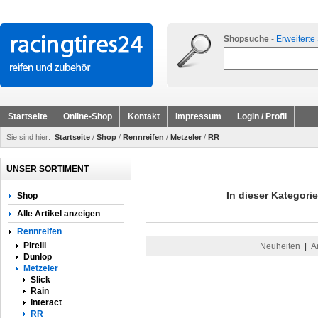
Shopsuche
-
Erweiterte
Startseite
Online-Shop
Kontakt
Impressum
Login / Profil
Sie sind hier:
Startseite
/
Shop
/
Rennreifen
/
Metzeler
/
RR
UNSER SORTIMENT
In dieser Kategorie
Shop
Alle Artikel anzeigen
Rennreifen
Pirelli
Neuheiten
|
A
Dunlop
Metzeler
Slick
Rain
Interact
RR